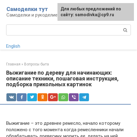
Перейти
Самоделки тут
Для любых предложений по
к
Самоделки и рукоделие для дома и участка
сайту: samodivka@cp9.ru
контенту
Поиск:
English
Главная
»
Вопросы быта
Выжигание по дереву для начинающих:
описание техники, пошаговая инструкция,
подборка прикольных картинок
Выжигание – это древнее ремесло, начало которому
положено с того момента когда ремесленники начали
обрабатывать древесину, морить ее, делать на ней