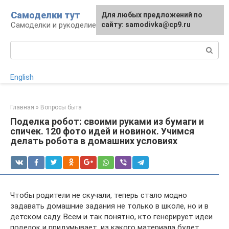
Перейти
Самоделки тут
Для любых предложений по
к
Самоделки и рукоделие для дома и участка
сайту: samodivka@cp9.ru
контенту
Поиск:
English
Главная
»
Вопросы быта
Поделка робот: своими руками из бумаги и
спичек. 120 фото идей и новинок. Учимся
делать робота в домашних условиях
Чтобы родители не скучали, теперь стало модно
задавать домашние задания не только в школе, но и в
детском саду. Всем и так понятно, кто генерирует идеи
поделок и придумывает, из какого материала будет