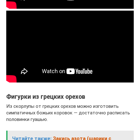
Фигурки из грецких орехов
Из скорлупы от грецких орехов можно изготовить
симпатичных божьих коровок — достаточно расписать
половинки гуашью.
Читайте также:
Закись азота (шарики с