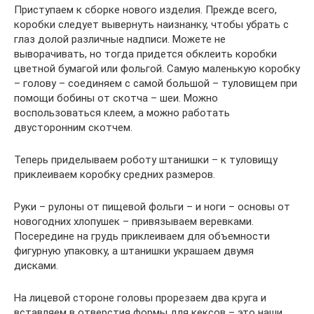
Приступаем к сборке нового изделия. Прежде всего,
коробки следует вывернуть наизнанку, чтобы убрать с
глаз долой различные надписи. Можете не
выворачивать, но тогда придется обклеить коробки
цветной бумагой или фольгой. Самую маленькую коробку
– голову – соединяем с самой большой – туловищем при
помощи бобины от скотча – шеи. Можно
воспользоваться клеем, а можно работать
двусторонним скотчем.
Теперь приделываем роботу штанишки – к туловищу
приклеиваем коробку средних размеров.
Руки – рулоны от пищевой фольги – и ноги – основы от
новогодних хлопушек – привязываем веревками.
Посередине на грудь приклеиваем для объемности
фигурную упаковку, а штанишки украшаем двумя
дисками.
На лицевой стороне головы прорезаем два круга и
вставляем в отверстия формы для кексов – это наши