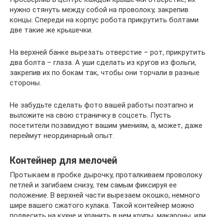
нужно стянуть между собой на проволоку, закрепив
концы. Спереди на корпус робота прикрутить болтами
две такие же крышечки.
На верхней банке вырезать отверстие – рот, прикрутить
два болта – глаза. А уши сделать из кругов из фольги,
закрепив их по бокам так, чтобы они торчали в разные
стороны.
Не забудьте сделать фото вашей работы поэтапно и
выложите на свою страничку в соцсеть. Пусть
посетители позавидуют вашим умениям, а, может, даже
переймут неординарный опыт.
Контейнер для мелочей
Протыкаем в пробке дырочку, проталкиваем проволоку
петлей и загибаем снизу, тем самым фиксируя ее
положение. В верхней части вырезаем окошко, немного
шире вашего сжатого кулака. Такой контейнер можно
подвесить на кухне и хранить в нем крупы, макароны, или