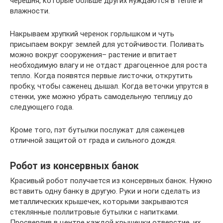
черешня, которые больше других нуждаются в тепле и
влажности.
Накрываем хрупкий черенок горлышком и чуть
присыпаем вокруг землей для устойчивости. Поливать
можно вокруг сооружения– растение и впитает
необходимую влагу и не отдаст драгоценное для роста
тепло. Когда появятся первые листочки, открутить
пробку, чтобы саженец дышал. Когда веточки упрутся в
стенки, уже можно убрать самодельную теплицу до
следующего года.
Кроме того, пэт бутылки послужат для саженцев
отличной защитой от града и сильного дождя.
Робот из консервных банок
Красивый робот получается из консервных банок. Нужно
вставить одну банку в другую. Руки и ноги сделать из
металлических крышечек, которыми закрываются
стеклянные поллитровые бутылки с напитками.
Просверлив в центре каждой крышечки отверстие, их