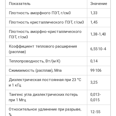
Показатель
Значение
Плотность аморфного ПЭТ, г/см3
1,33
Плотность кристаллического ПЭТ, г/см3
1,45
Плотность аморфно-кристаллического
1,38-1,40
ПЭТ, г/см3
Коэффициент теплового расширения
6,55·10-4
(расплав)
Теплопроводность, Вт/(м·К)
0,14
Сжимаемость (расплав), Мпа
99·106
Диэлектрическая постоянная при 23 °С
3,25
и 1 кГц
Тангенс угла диэлектрических потерь
0,013-
при 1 Мгц
0,015
Относительное удлинение при разрыве,
12-55
%