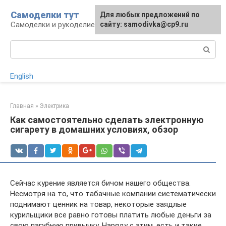
Перейти
Самоделки тут
Для любых предложений по
к
Самоделки и рукоделие для дома и участка
сайту: samodivka@cp9.ru
контенту
Поиск:
English
Главная
»
Электрика
Как самостоятельно сделать электронную
сигарету в домашних условиях, обзор
Сейчас курение является бичом нашего общества.
Несмотря на то, что табачные компании систематически
поднимают ценник на товар, некоторые заядлые
курильщики все равно готовы платить любые деньги за
свою пагубную привычку. Наряду с этим, есть и такие,