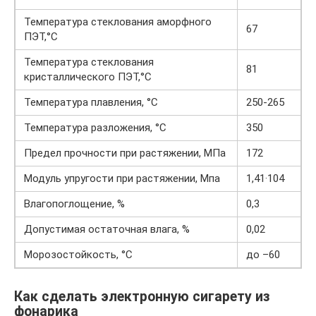
Температура стеклования аморфного
67
ПЭТ,°С
Температура стеклования
81
кристаллического ПЭТ,°С
Температура плавления, °С
250-265
Температура разложения, °С
350
Предел прочности при растяжении, МПа
172
Модуль упругости при растяжении, Мпа
1,41·104
Влагопоглощение, %
0,3
Допустимая остаточная влага, %
0,02
Морозостойкость, °С
до –60
Как сделать электронную сигарету из
фонарика