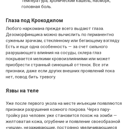
температура, хронический кашель, насморк,
головная боль.
Глаза под Крокодилом
Любого наркомана прежде всего выдают глаза.
Дезоморфинщика можно вычислить по перманентно
суженым зрачкам, стеклянному или бегающему взгляду.
Есть и еще одна особенность — за счет сильного
разрушающего влияния на сосуды, склера глаз
покрывается мелкими кровоизлияниями или может
приобрести странный синюшный оттенок. Все эти
признаки, даже если других внешних проявлений пока
нет, повод бить тревогу.
Язвы на теле
Уже после первого укола на месте инъекции появляются
признаки разрушения кожного покрова. Через пару-
тройку раз человек уже становится похож на зомби —
желтоватая кожа, огрубение и появление своеобразной
«чешуи», незаживающие, постоянно увеличивающиеся