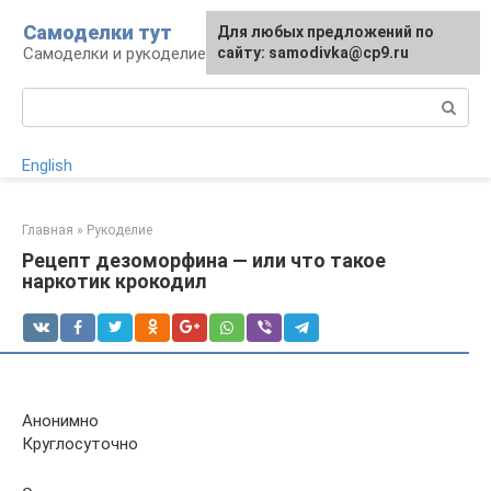
Перейти
Самоделки тут
Для любых предложений по
к
Самоделки и рукоделие для дома и участка
сайту: samodivka@cp9.ru
контенту
Поиск:
English
Главная
»
Рукоделие
Рецепт дезоморфина — или что такое
наркотик крокодил
Анонимно
Круглосуточно