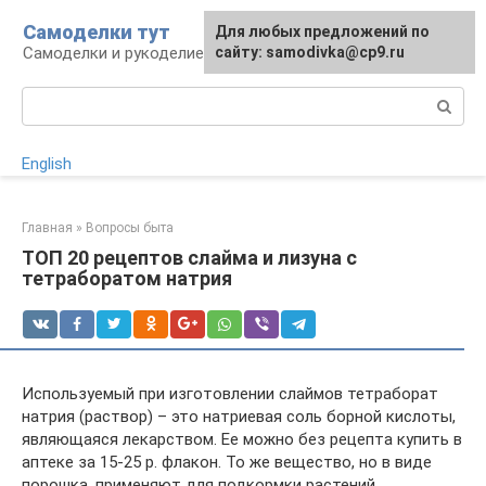
Перейти
Самоделки тут
Для любых предложений по
к
Самоделки и рукоделие для дома и участка
сайту: samodivka@cp9.ru
контенту
Поиск:
English
Главная
»
Вопросы быта
ТОП 20 рецептов слайма и лизуна с
тетраборатом натрия
Используемый при изготовлении слаймов тетраборат
натрия (раствор) – это натриевая соль борной кислоты,
являющаяся лекарством. Ее можно без рецепта купить в
аптеке за 15-25 р. флакон. То же вещество, но в виде
порошка, применяют для подкормки растений,