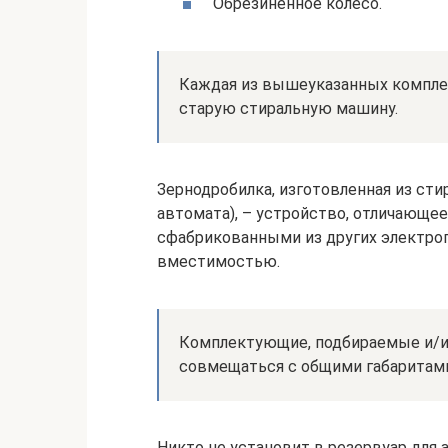
Обрезиненное колесо.
Каждая из вышеуказанных комплек
старую стиральную машину.
Зернодробилка, изготовленная из ст
автомата), – устройство, отличающе
сфабрикованными из других электро
вместимостью.
Комплектующие, подбираемые и/и
совмещаться с общими габаритами
Никто не установит в резервуар для