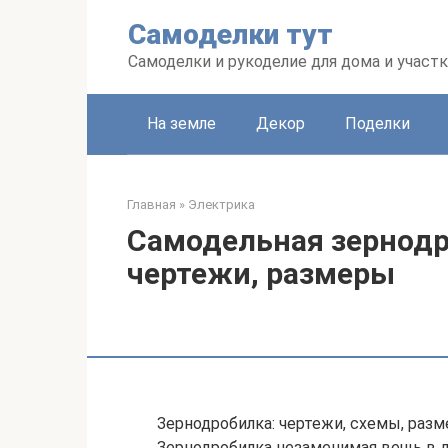
Перейти
Самоделки тут
к
контенту
Самоделки и рукоделие для дома и участк
На земле
Декор
Поделки
Главная
»
Электрика
Самодельная зернодр
чертежи, размеры
Зернодробилка: чертежи, схемы, разм
Зернодробилка незаменимая вещь в 