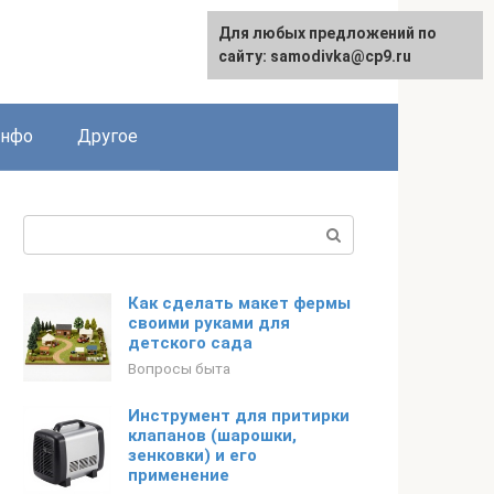
Для любых предложений по
English
сайту: samodivka@cp9.ru
инфо
Другое
Поиск:
Как сделать макет фермы
своими руками для
детского сада
Вопросы быта
Инструмент для притирки
клапанов (шарошки,
зенковки) и его
применение