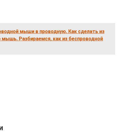
оводной мыши в проводную. Как сделать из
мышь. Разбираемся, как из беспроводной
и