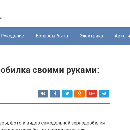
а
Рукоделие
Вопросы быта
Электрика
Авто-
обилка своими руками:
еры, фото и видео самодельной зернодробилки.
домашнем хозяйстве, применяется для