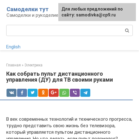
Перейти
Самоделки тут
Для любых предложений по
к
Самоделки и рукоделие для дома и участка
сайту: samodivka@cp9.ru
контенту
Поиск:
English
Главная
»
Электрика
Как собрать пульт дистанционного
управления (ДУ) для ТВ своими руками
В век современных технологий и технического прогресса,
трудно представить свою жизнь без телевизора,
который управляется пультом дистанционного
управления. Но что делать, если пульт поломался?