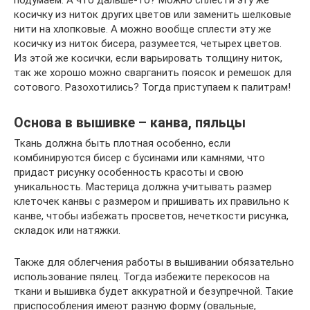
подумаем. А что дальше-то? Можно сплести эту же
косичку из ниток других цветов или заменить шелковые
нити на хлопковые. А можно вообще сплести эту же
косичку из ниток бисера, разумеется, четырех цветов.
Из этой же косички, если варьировать толщину ниток,
так же хорошо можно сварганить поясок и ремешок для
сотового. Разохотились? Тогда приступаем к палитрам!
Основа в вышивке – канва, пяльцы
Ткань должна быть плотная особенно, если
комбинируются бисер с бусинами или камнями, что
придаст рисунку особенность красоты и свою
уникальность. Мастерица должна учитывать размер
клеточек канвы с размером и пришивать их правильно к
канве, чтобы избежать просветов, нечеткости рисунка,
складок или натяжки.
Также для облегчения работы в вышивании обязательно
использование пялец. Тогда избежите перекосов на
ткани и вышивка будет аккуратной и безупречной. Такие
приспособления имеют разную форму (овальные,