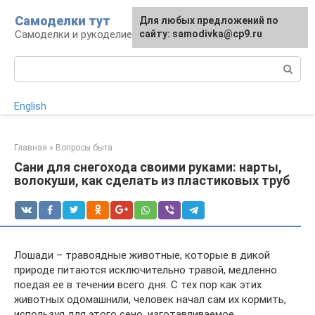
Перейти
Самоделки тут
Для любых предложений по
к
Самоделки и рукоделие для дома и участка
сайту: samodivka@cp9.ru
контенту
Поиск:
English
Главная
»
Вопросы быта
Сани для снегохода своими руками: нарты,
волокуши, как сделать из пластиковых труб
Лошади – травоядные животные, которые в дикой
природе питаются исключительно травой, медленно
поедая ее в течении всего дня. С тех пор как этих
животных одомашнили, человек начал сам их кормить,
используя для этого сено, изготавливаемое