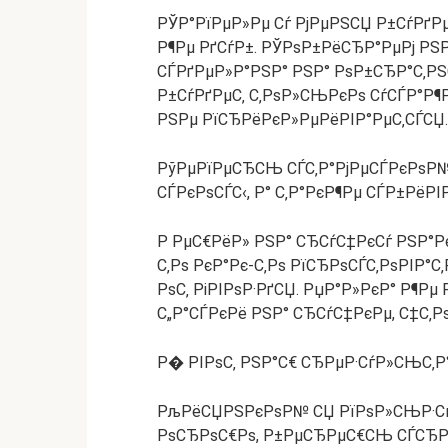
РЎР°РїРµР»Рµ Сѓ РјРµРЅСЏ Р±СѓРґРµС
Р¶Рµ РґСѓР±. РЎРѕР±РёСЂР°РµРј РЅ
СЃРґРµР»Р°РЅР° РЅР° РѕР±СЂР°С‚РЅС
Р±СѓРґРµС‚ С‚РѕР»СЊРєРѕ СѓСЃР°Р¶
РЅРµ РїСЂРёРєР»РµРёРІР°РµС‚СЃСЏ.
РўРµРїРµСЂСЊ СЃС‚Р°РјРµСЃРєРѕР№
СЃРєРѕСЃС‹, Р° С‚Р°РєР¶Рµ СЃР±РёРІР
Р РµС€РёР» РЅР° СЂСѓС‡РєСѓ РЅР°Р
С‚Рѕ РєР°Рє-С‚Рѕ РїСЂРѕСЃС‚РѕРІР°
РѕС‚ РіРІРѕР·РґСЏ. РџР°Р»РєР° Р¶Рµ
С„Р°СЃРєРё РЅР° СЂСѓС‡РєРµ, С‡С‚Р
Р� РІРѕС‚ РЅР°С€ СЂРµР·СѓР»СЊС‚Р°
РљРёСЏРЅРєРѕР№ СЏ РїРѕР»СЊР·СѓС
РѕСЂРѕС€Рѕ, Р±РµСЂРµС€СЊ СЃСЂР°