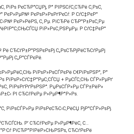
‚ РїРѕ РєСЂР°СЏРј, Р° РІРЅСѓС‚СЂРё С‚РѕС‚
Р° РєР»РµР№ РєРѕР»РѕРґРєСѓ. Р СѓС‡РєР°
‹Р№ РєР»РёРЅ, С‚.Рµ. РїСЂРё СЂР°Р±РѕС‚Рµ
РёРІР°С‚СЊСЃСЏ РїР»РѕС‚РЅРµРµ. Р СѓС‡РєР°
 Рё СЂСѓР±Р°РЅРєРѕРј С„РѕСЂРјРёСЂСѓРµРј
°РµРј С„Р°СЃРєРё.
єР»РµРёС‚СЊ РїРѕР»РѕСЃРєРё С€РїРѕРЅР°, Р°
С‚Рѕ РїРѕР»СѓС‡Р°РµС‚СЃСЏ + РµСЃС‚СЊ СЃР»РµРґ
 РѕС‚ РїРѕРґРґРѕРЅР°. РџРѕСЃР»Рµ СЃР±РёР»
ѕР±С‹ РІ СЂСѓРєРµ Р»РµР¶Р°Р»Рѕ.
С‚ РїРѕСЃР»Рµ РїРѕРєСЂС‹С‚РёСЏ РјР°СЃР»РѕРј.
ЋСЃСЊ. Р’ СЂСѓРєРµ Р»РµР¶РёС‚ С…
Р·Сѓ РїСЂР°РІРёР»СЊРЅРѕ, СЂСѓРєРё