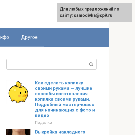
Для любых предложений по
English
сайту: samodivka@cp9.ru
инфо
Другое
Поиск:
Как сделать копилку
своими руками — лучшие
способы изготовления
копилки своими руками.
Подробный мастер-класс
для начинающих с фото и
видео
Поделки
Выкройка накладного