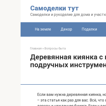
Перейти
Самоделки тут
к
контенту
Самоделки и рукоделие для дома и участк
На земле
Декор
Поделки
Главная
»
Вопросы быта
Деревянная киянка 
подручных инструмен
Если вам нужна деревянная киянка, н
– эта статья как раз для вас. Всё, чт
дереву и наждачная бумага. Если у ва