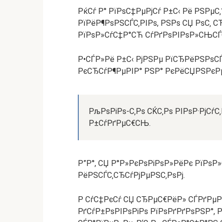
РќСѓ Р° РїРѕС‡РµРјСѓ Р±С‹ Рё РЅРµС‚
РїРёР¶РѕРЅСЃС‚РІРѕ, РЅРѕ СЏ РѕС‚ 
РїРѕР»СѓС‡Р°СЋ СѓРґРѕРІРѕР»СЊСЃС
Р•СЃР»Рё Р±С‹ РјРЅРµ РїСЂРёРЅРѕС
РєСЂСѓР¶РµРІР° РЅР° РєРёСЏРЅРєРµ
РљРѕРіРѕ-С‚Рѕ СЌС‚Рѕ РІРѕР·РјСѓС
Р±СѓРґРµС€СЊ.
Р”Р°, СЏ Р°Р»РєРѕРіРѕР»РёРє РїРѕ
РёРЅСЃС‚СЂСѓРјРµРЅС‚РѕРј.
Р СѓС‡РєСѓ СЏ СЂРµС€РёР» СЃРґРµР»
РґСѓР±РѕРІРѕРіРѕ РїРѕРґРґРѕРЅР°,