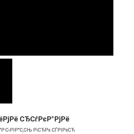
РјРё СЂСѓРєР°РјРё
Р·С‹РІР°С‚СЊ РїСЂРѕ СЃРІРѕСЋ