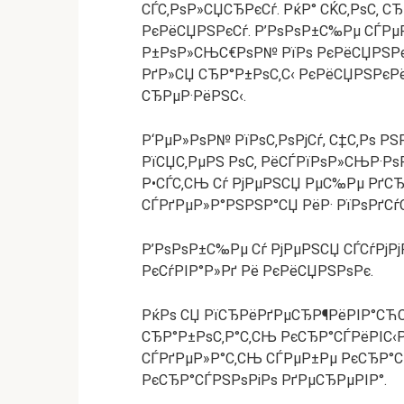
СЃС‚РѕР»СЏСЂРєСѓ. РќР° СЌС‚РѕС‚ 
РєРёСЏРЅРєСѓ. Р’РѕРѕР±С‰Рµ СЃРµ
Р±РѕР»СЊС€РѕР№ РїРѕ РєРёСЏРЅРєР
РґР»СЏ СЂР°Р±РѕС‚С‹ РєРёСЏРЅРєРё
СЂРµР·РёРЅС‹.
Р‘РµР»РѕР№ РїРѕС‚РѕРјСѓ, С‡С‚Рѕ Р
РїСЏС‚РµРЅ РѕС‚ РёСЃРїРѕР»СЊР·РѕР
Р•СЃС‚СЊ Сѓ РјРµРЅСЏ РµС‰Рµ РґС
СЃРґРµР»Р°РЅРЅР°СЏ РёР· РїРѕРґСѓС
Р’РѕРѕР±С‰Рµ Сѓ РјРµРЅСЏ СЃСѓРјРј
РєСѓРІР°Р»Рґ Рё РєРёСЏРЅРѕРє.
РќРѕ СЏ РїСЂРёРґРµСЂР¶РёРІР°СЋС
СЂР°Р±РѕС‚Р°С‚СЊ РєСЂР°СЃРёРІС‹Р
СЃРґРµР»Р°С‚СЊ СЃРµР±Рµ РєСЂР°С
РєСЂР°СЃРЅРѕРіРѕ РґРµСЂРµРІР°.