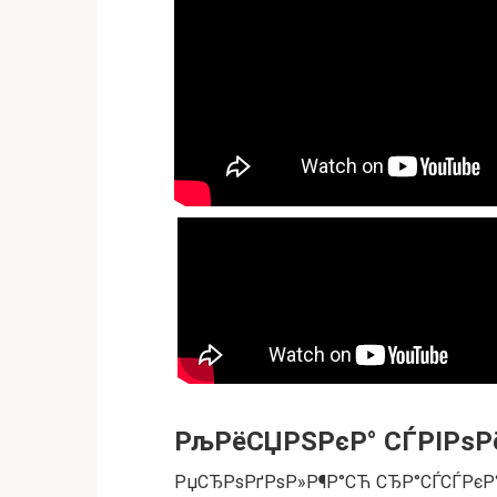
РљРёСЏРЅРєР° СЃРІРѕРё
РџСЂРѕРґРѕР»Р¶Р°СЋ СЂР°СЃСЃРєР°