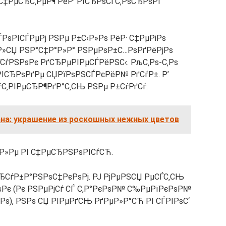
 С‡РµСЂС‚РµР¶ РёР· РїСЂРѕСЃС‚РѕСЂРѕРІ
СЃРѕРІСЃРµРј РЅРµ Р±С‹Р»Рѕ РёР· С‡РµРіРѕ
Р»СЏ РЅР°С‡Р°Р»Р° РЅРµРѕР±С…РѕРґРёРјРѕ
СѓРЅРѕРє РґСЂРµРІРµСЃРёРЅС‹. РљС‚Рѕ-С‚Рѕ
ѕ РІСЂРѕРґРµ СЏРїРѕРЅСЃРєРёР№ РґСѓР±. Р’
ѓС‚РІРµСЂР¶РґР°С‚СЊ РЅРµ Р±СѓРґСѓ.
ана: украшение из роскошных нежных цветов
µР»Рµ РІ С‡РµСЂРЅРѕРІСѓСЋ.
СЂСѓР±Р°РЅРѕС‡РєРѕРј. РЈ РјРµРЅСЏ РµСЃС‚СЊ
ѕРє (Рє РЅРµРјСѓ СЃ С‚Р°РєРѕР№ С‰РµРїРєРѕР№
ѕ), РЅРѕ СЏ РІРµРґСЊ РґРµР»Р°СЋ РІ СЃРІРѕС‘