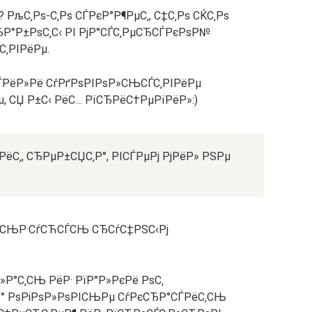
? РљС‚Рѕ-С‚Рѕ СЃРєР°Р¶РµС‚, С‡С‚Рѕ СЌС‚Рѕ
СЂР°Р±РѕС‚С‹ РІ РјР°СЃС‚РµСЂСЃРєРѕР№
‚РІРёРµ.
ЃРёР»Рё СѓРґРѕРІРѕР»СЊСЃС‚РІРёРµ
, СЏ Р±С‹ РёС… РїСЂРёС†РµРїРёР»:)
‚РёС‚, СЂРµР±СЏС‚Р°, РІСЃРµРј РјРёР» РЅРµ
Р»СЊР·СѓСЋСЃСЊ СЂСѓС‡РЅС‹Рј
Р°С‚СЊ РёР· РїР°Р»РєРё РѕС‚
 Р° РѕРіРѕР»РѕРІСЊРµ СѓРєСЂР°СЃРёС‚СЊ