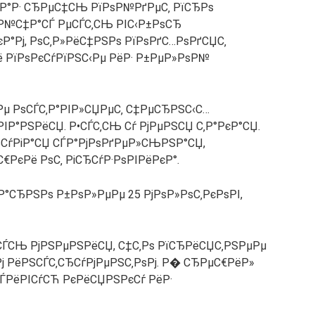
СЂР°Р· СЂРµС‡СЊ РїРѕР№РґРµС‚ РїСЂРѕ
Р№С‡Р°СЃ РµСЃС‚СЊ РІС‹Р±РѕСЂ
°Рј, РѕС‚Р»РёС‡РЅРѕ РїРѕРґС…РѕРґСЏС‚
 РїРѕРєСѓРїРЅС‹Рµ РёР· Р±РµР»РѕР№
ЅРµ РѕСЃС‚Р°РІР»СЏРµС‚ С‡РµСЂРЅС‹С…
ІР°РЅРёСЏ. Р•СЃС‚СЊ Сѓ РјРµРЅСЏ С‚Р°РєР°СЏ.
ЂСѓРіР°СЏ СЃР°РјРѕРґРµР»СЊРЅР°СЏ,
€РєРё РѕС‚ РіСЂСѓР·РѕРІРёРєР°.
Р°СЂРЅРѕ Р±РѕР»РµРµ 25 РјРѕР»РѕС‚РєРѕРІ,
ЃСЊ РјРЅРµРЅРёСЏ, С‡С‚Рѕ РїСЂРёСЏС‚РЅРµРµ
ј РёРЅСЃС‚СЂСѓРјРµРЅС‚РѕРј. Р� СЂРµС€РёР»
ЃРёРІСѓСЋ РєРёСЏРЅРєСѓ РёР·