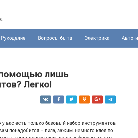
а
Рукоделие
Вопросы быта
Электрика
Авто-
с помощью лишь
тов? Легко!
о у вас есть только базовый набор инструментов
о вам понадобится – пила, зажим, немного клея по
с есть торцовочная пила, дрель и фрезер, то это