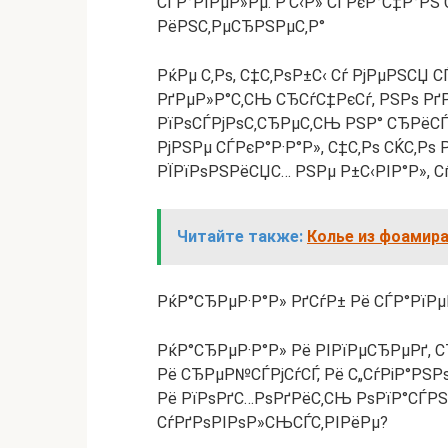
СЃР°РїРµР»Рµ. Р‘С‹Р» СЃРєР°С‡Р°РЅ
РёРЅС‚РµСЂРЅРµС‚Р°
РќРµ С‚Рѕ, С‡С‚РѕР±С‹ Сѓ РјРµРЅСЏ 
РґРµР»Р°С‚СЊ СЂСѓС‡РєСѓ, РЅРѕ Рґ
РїРѕСЃРјРѕС‚СЂРµС‚СЊ РЅР° СЂРёСЃ
РјРЅРµ СЃРєР°Р·Р°Р», С‡С‚Рѕ СЌС‚Р
РЇРїРѕРЅРёСЏС… РЅРµ Р±С‹РІР°Р», С
Читайте также:
Колье из фоамир
РќР°СЂРµР·Р°Р» РґСѓР± Рё СЃР°РїР
РќР°СЂРµР·Р°Р» Рё РІРїРµСЂРµРґ, 
Рё СЂРµР№СЃРјСѓСЃ, Рё С„СѓРіР°РЅР
Рё РїРѕРґС…РѕРґРёС‚СЊ РѕРїР°СЃРЅР
СѓРґРѕРІРѕР»СЊСЃС‚РІРёРµ?