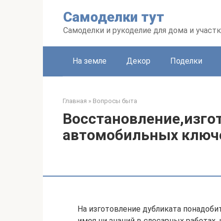
Перейти
Самоделки тут
к
контенту
Самоделки и рукоделие для дома и участк
На земле
Декор
Поделки
Главная
»
Вопросы быта
Восстановление,изго
автомобильных ключ
На изготовление дубликата понадобитс
имея ни знаний в слесарных работах, 