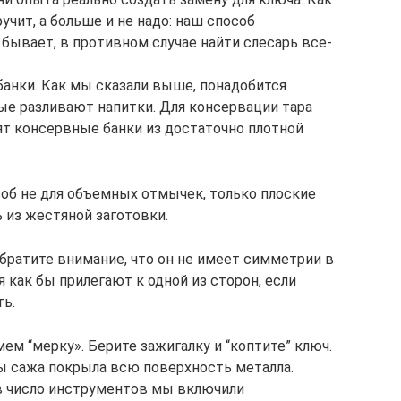
чит, а больше и не надо: наш способ
 бывает, в противном случае найти слесарь все-
банки. Как мы сказали выше, понадобится
рые разливают напитки. Для консервации тара
ят консервные банки из достаточно плотной
соб не для объемных отмычек, только плоские
из жестяной заготовки.
братите внимание, что он не имеет симметрии в
я как бы прилегают к одной из сторон, если
ь.
ем “мерку». Берите зажигалку и “коптите” ключ.
бы сажа покрыла всю поверхность металла.
в число инструментов мы включили