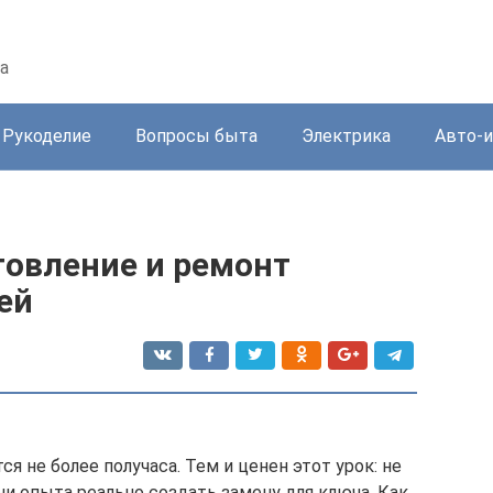
а
Рукоделие
Вопросы быта
Электрика
Авто-
товление и ремонт
ей
я не более получаса. Тем и ценен этот урок: не
ни опыта реально создать замену для ключа. Как