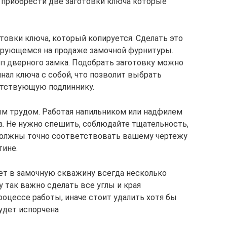
 приобрести две заготовки ключа которые
товки ключа, который копируется. Сделать это
ирующемся на продаже замочной фурнитуры.
ип дверного замка. Подобрать заготовку можно
инал ключа с собой, что позволит выбрать
етствующую подлиннику.
ым трудом. Работая напильником или надфилем
. Не нужно спешить, соблюдайте тщательность,
 должны точно соответствовать вашему чертежу
тине.
ает в замочную скважину всегда несколько
у так важно сделать все углы и края
роцессе работы, иначе стоит удалить хотя бы
удет испорчена