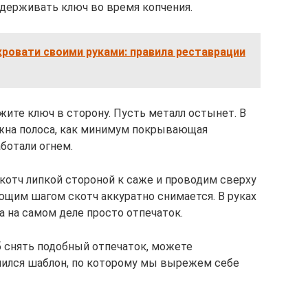
удерживать ключ во время копчения.
ровати своими руками: правила реставрации
жите ключ в сторону. Пусть металл остынет. В
ужна полоса, как минимум покрывающая
ботали огнем.
отч липкой стороной к саже и проводим сверху
ющим шагом скотч аккуратно снимается. В руках
 а на самом деле просто отпечаток.
б снять подобный отпечаток, можете
учился шаблон, по которому мы вырежем себе