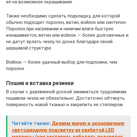
её на возможное окрашивание.
Также необходимо сделать подкладку, для которой
обычно подходит поролон, ватин, войлок или синтепон.
Поролон при нагревании и наличии влаги быстрее
изнашивается, ватин или войлок — более долговечные и
не датут ёрзать чехлу по доске благодаря своей
шершавой структуре.
Войлок — более удачный выбор для подложки, чем
поролон
Пошив и вставка резинки
В случае с деревянной доской заниматься трудоёмким
пошивом чехла не обязательно. Достаточно обтянуть
поверхность новой тканью и закрепить её степлером.
Читайте также:
Делаем яркую и экономичную
светодиодную подсветку из разбитой LED
матрицы (как заставить работать подсветку