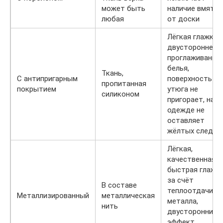
может быть
наличие вмятин
любая
от доски
Лёгкая глажка,
двустороннее
проглаживание
белья,
Ткань,
С антипригарным
поверхность
пропитанная
покрытием
утюга не
силиконом
пригорает, на
одежде не
оставляет
жёлтых следов
Лёгкая,
качественная и
быстрая глажк
за счёт
В составе
теплоотдачи
Металлизированный
металлическая
металла,
нить
двусторонний
эффект