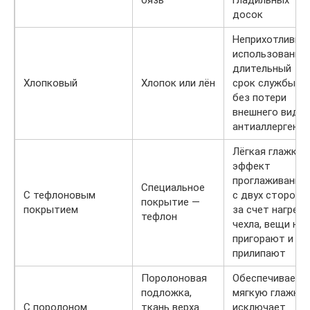
досок
Неприхотливы 
использовании,
длительный
Хлопковый
Хлопок или лён
срок службы
без потери
внешнего вида,
антиаллергенн
Лёгкая глажка,
эффект
проглаживания
Специальное
С тефлоновым
с двух сторон
покрытие —
покрытием
за счет нагрева
тефлон
чехла, вещи не
пригорают и не
прилипают
Поролоновая
Обеспечивает
подложка,
мягкую глажку,
С поролоном
ткань верха
исключает