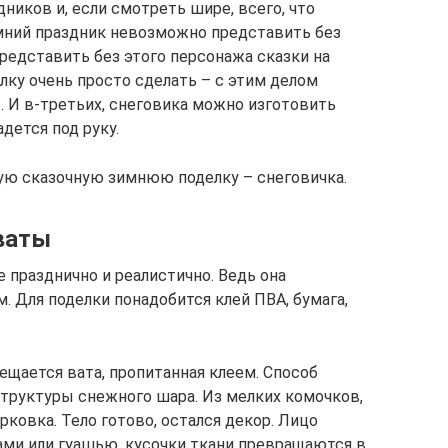
иков и, если смотреть шире, всего, что
зимний праздник невозможно представить без
редставить без этого персонажа сказки на
лку очень просто сделать – с этим делом
 И в-третьих, снеговика можно изготовить
адется под руку.
ую сказочную зимнюю поделку – снеговичка.
ваты
 празднично и реалистично. Ведь она
. Для поделки понадобится клей ПВА, бумага,
ещается вата, пропитанная клеем. Способ
структуры снежного шара. Из мелких комочков,
ковка. Тело готово, остался декор. Лицо
ми или гуашью, кусочки ткани превращаются в