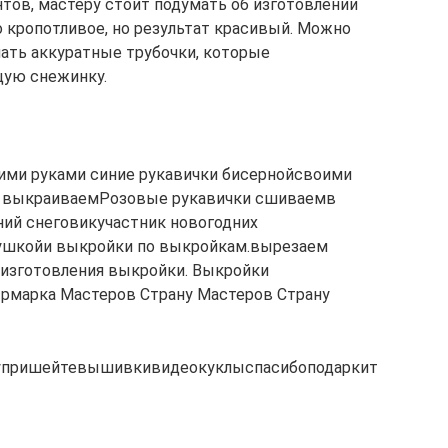
нтов, мастеру стоит подумать об изготовлении
о кропотливое, но результат красивый. Можно
лать аккуратные трубочки, которые
щую снежинку.
ими руками синие рукавички бисернойсвоими
ки выкраиваемРозовые рукавички сшиваемв
ний снеговикучастник новогодних
рушкойи выкройки по выкройкам.вырезаем
изготовления выкройки. Выкройки
рмарка Мастеров Страну Мастеров Страну
упришейтевышивкивидеокуклыспасибоподаркит