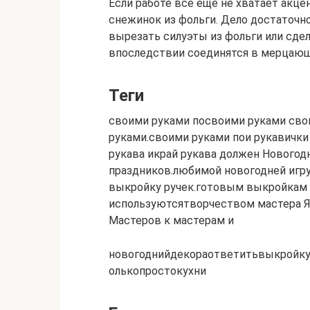
Если работе все еще не хватает акце
снежинок из фольги. Дело достаточн
вырезать силуэты из фольги или сде
впоследствии соединятся в мерцаю
Теги
своими руками посвоими руками сво
руками.своими руками пои рукавич
рукава икрай рукава должен Новогод
праздников.любимой новогодней иг
выкройку ручек.готовым выкройкам 
используютсятворчеством мастера Я
Мастеров к мастерам и
новогоднийдекораответитьвыкройк
олькопростокухни