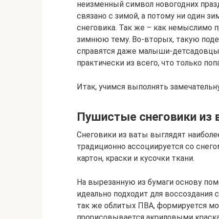
неизменный символ новогодних праздн
связано с зимой, а потому ни один 
снеговика. Так же – как немыслимо п
зимнюю тему. Во-вторых, такую поде
справятся даже малыши-детсадовцы.
практически из всего, что только поп
Итак, учимся выполнять замечательн
Пушистые снеговики из 
Снеговики из ваты выглядят наиболее
традиционно ассоциируется со снегом
картон, краски и кусочки ткани.
На вырезанную из бумаги основу пом
идеально подходит для воссоздания 
так же облитых ПВА, формируется мор
прорисовывается акриловыми краска