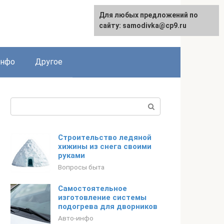
Для любых предложений по
English
сайту: samodivka@cp9.ru
инфо
Другое
Поиск:
Строительство ледяной
хижины из снега своими
руками
Вопросы быта
Самостоятельное
изготовление системы
подогрева для дворников
Авто-инфо