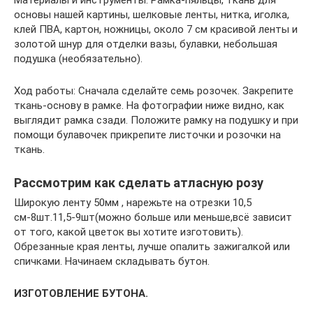
Материалы и инструменты: Рамка-пяльцы, ткань для
основы нашей картины, шелковые ленты, нитка, иголка,
клей ПВА, картон, ножницы, около 7 см красивой ленты и
золотой шнур для отделки вазы, булавки, небольшая
подушка (необязательно).
Ход работы: Сначала сделайте семь розочек. Закрепите
ткань-основу в рамке. На фотографии ниже видно, как
выглядит рамка сзади. Положите рамку на подушку и при
помощи булавочек прикрепите листочки и розочки на
ткань.
Рассмотрим как сделать атласную розу
Широкую ленту 50мм , нарежьте на отрезки 10,5
см-8шт.11,5-9шт(можно больше или меньше,всё зависит
от того, какой цветок вы хотите изготовить).
Обрезанные края ленты, лучше опалить зажигалкой или
спичками. Начинаем складывать бутон.
ИЗГОТОВЛЕНИЕ БУТОНА.