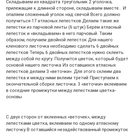
Складываем из квадрата треугольник 2 уголочка,
прилежащие к длинной стороне, складываем вместе… И
опаляем сложенный уголок над свечой Всего должно
получиться 17 атласных лепестков Делаем такие же
лепестки из парчовой ленты (6 штук) Берём атласный
лепесток и «вкладываем» в него парчовый. Таким
образом, получаем двойной лепесток Для нашего
кленового листочка необходимо сделать 6 двойных
лепестков Теперь 6 двойных лепестков нужно склеить
между собой по кругу. Получится цветок, который будет
основой нашего листочка Из оставшихся атласных
лепестков делаем 3 «веточки». Для этого склеим два
лепестка и между ними вклеим третий Приступаем к
окончательной сборке листочка: 3 «веточки» вклеиваем
в соседние промежутки между лепестками цветка-
основы
С двух сторон от вклеенных «веточек», между
лепестками цветка, вклеиваем по одному атласному
листочку В оставшийся незадействованный промежуток