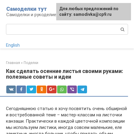
Перейти
Самоделки тут
Для любых предложений по
к
Самоделки и рукоделие для дома и участка
сайту: samodivka@cp9.ru
контенту
Поиск:
English
Главная
»
Поделки
Как сделать осенние листья своими руками:
полезные советы и идеи
Сегодняшнюю статью я хочу посвятить очень обширной
и востребованной теме – мастер-классам на листочки
канзаши. Практически в каждой цветочной композиции
мы используем листики, иногда совсем маленькие, еле
заметные, иногда большие, чтобы придать объем