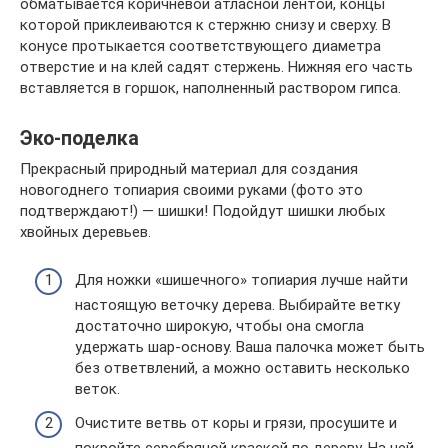
обматывается коричневой атласной лентой, концы
которой приклеиваются к стержню снизу и сверху. В
конусе протыкается соответствующего диаметра
отверстие и на клей садят стержень. Нижняя его часть
вставляется в горшок, наполненный раствором гипса.
Эко-поделка
Прекрасный природный материал для создания
новогоднего топиария своими руками (фото это
подтверждают!) — шишки! Подойдут шишки любых
хвойных деревьев.
Для ножки «шишечного» топиария лучше найти
настоящую веточку дерева. Выбирайте ветку
достаточно широкую, чтобы она смогла
удержать шар-основу. Ваша палочка может быть
без ответвлений, а можно оставить несколько
веток.
Очистите ветвь от коры и грязи, просушите и
покройте серебряной краской по дереву. На ней