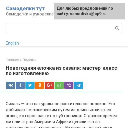
Перейти
Самоделки тут
Для любых предложений по
к
Самоделки и рукоделие для дома и участка
сайту: samodivka@cp9.ru
контенту
Поиск:
English
Главная
»
Поделки
Новогодняя елочка из сизаля: мастер-класс
по изготовлению
Сизаль — это натуральное растительное волокно. Его
добывают механическим путем из длинных листьев
агавы, которое растет в субтропиках. С давних времен
жители стран Америки и Африки ценили его за
долговечность и прочность. Из сизаля делают нити,