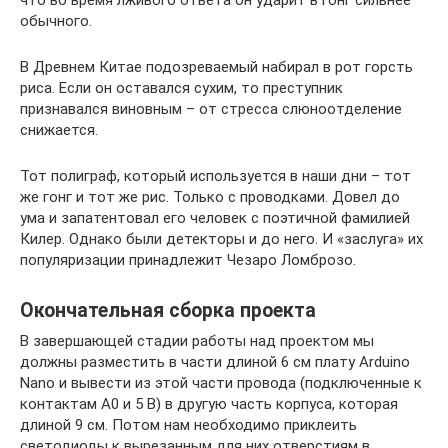
обычного.
В Древнем Китае подозреваемый набирал в рот горсть
риса. Если он оставался сухим, то преступник
признавался виновным – от стресса слюноотделение
снижается.
Тот полиграф, который используется в наши дни – тот
же гонг и тот же рис. Только с проводками. Довел до
ума и запатентовал его человек с поэтичной фамилией
Килер. Однако были детекторы и до него. И «заслуга» их
популяризации принадлежит Чезаро Ломброзо.
Окончательная сборка проекта
В завершающей стадии работы над проектом мы
должны разместить в части длиной 6 см плату Arduino
Nano и вывести из этой части провода (подключенные к
контактам A0 и 5 В) в другую часть корпуса, которая
длиной 9 см. Потом нам необходимо приклеить
светодиоды к вырезанным для них отверстиям в