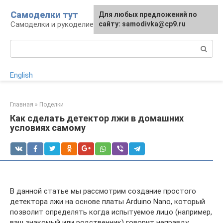
Перейти
Самоделки тут
Для любых предложений по
к
Самоделки и рукоделие для дома и участка
сайту: samodivka@cp9.ru
контенту
Поиск:
English
Главная
»
Поделки
Как сделать детектор лжи в домашних
условиях самому
В данной статье мы рассмотрим создание простого
детектора лжи на основе платы Arduino Nano, который
позволит определять когда испытуемое лицо (например,
ваш знакомый или родственник) говорит неправду.