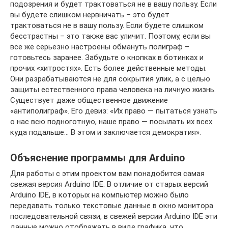
подозрения и будет трактоваться не в вашу пользу. Если
вы будете слишком нервничать – это будет
трактоваться не в вашу пользу. Если будете слишком
бесстрастны – это также вас уличит. Поэтому, если вы
все же серьезно настроены обмануть полиграф –
готовьтесь заранее. Забудьте о кнопках в ботинках и
прочих «хитростях». Есть более действенные методы.
Они разрабатываются не для сокрытия улик, а с целью
защиты естественного права человека на личную жизнь.
Существует даже общественное движение
«антиполиграф». Его девиз: «Их право — пытаться узнать
о нас всю подноготную, наше право — посылать их всех
куда подальше… В этом и заключается демократия».
Объяснение программы для Arduino
Для работы с этим проектом вам понадобится самая
свежая версия Arduino IDE. В отличие от старых версий
Arduino IDE, в которых на компьютер можно было
передавать только текстовые данные в окно монитора
последовательной связи, в свежей версии Arduino IDE эти
данные можно отображать в виде графика, что