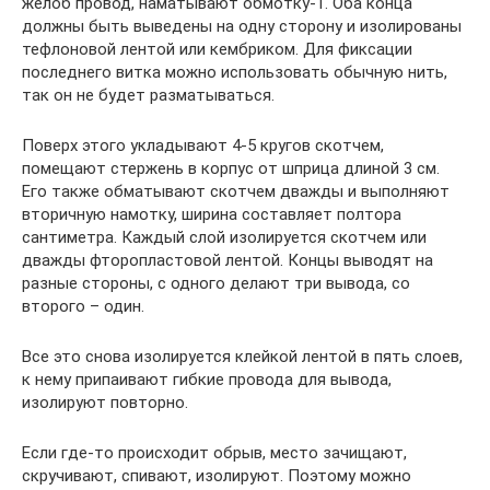
желоб провод, наматывают обмотку-1. Оба конца
должны быть выведены на одну сторону и изолированы
тефлоновой лентой или кембриком. Для фиксации
последнего витка можно использовать обычную нить,
так он не будет разматываться.
Поверх этого укладывают 4-5 кругов скотчем,
помещают стержень в корпус от шприца длиной 3 см.
Его также обматывают скотчем дважды и выполняют
вторичную намотку, ширина составляет полтора
сантиметра. Каждый слой изолируется скотчем или
дважды фторопластовой лентой. Концы выводят на
разные стороны, с одного делают три вывода, со
второго – один.
Все это снова изолируется клейкой лентой в пять слоев,
к нему припаивают гибкие провода для вывода,
изолируют повторно.
Если где-то происходит обрыв, место зачищают,
скручивают, спивают, изолируют. Поэтому можно