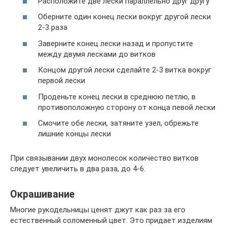
Расположите две лески параллельно друг другу
Оберните один конец лески вокруг другой лески
2-3 раза
Заверните конец лески назад и пропустите
между двумя лесками до витков
Концом другой лески сделайте 2-3 витка вокруг
первой лески
Проденьте конец лески в среднюю петлю, в
противоположную сторону от конца певой лески
Смочите обе лески, затяните узел, обрежьте
лишние концы лески
При связывании двух монолесок количество витков
следует увеличить в два раза, до 4-6.
Окрашивание
Многие рукодельницы ценят джут как раз за его
естественный соломенный цвет. Это придает изделиям