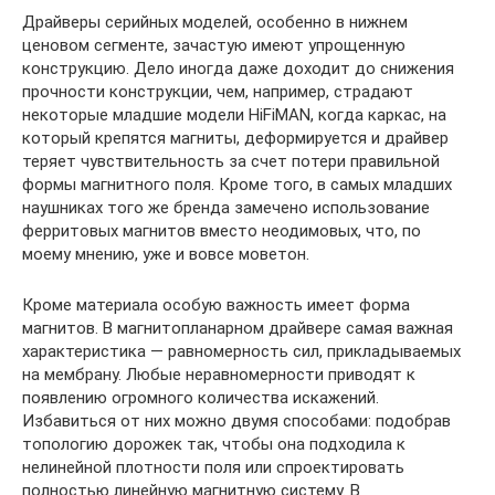
Драйверы серийных моделей, особенно в нижнем
ценовом сегменте, зачастую имеют упрощенную
конструкцию. Дело иногда даже доходит до снижения
прочности конструкции, чем, например, страдают
некоторые младшие модели HiFiMAN, когда каркас, на
который крепятся магниты, деформируется и драйвер
теряет чувствительность за счет потери правильной
формы магнитного поля. Кроме того, в самых младших
наушниках того же бренда замечено использование
ферритовых магнитов вместо неодимовых, что, по
моему мнению, уже и вовсе моветон.
Кроме материала особую важность имеет форма
магнитов. В магнитопланарном драйвере самая важная
характеристика — равномерность сил, прикладываемых
на мембрану. Любые неравномерности приводят к
появлению огромного количества искажений.
Избавиться от них можно двумя способами: подобрав
топологию дорожек так, чтобы она подходила к
нелинейной плотности поля или спроектировать
полностью линейную магнитную систему. В