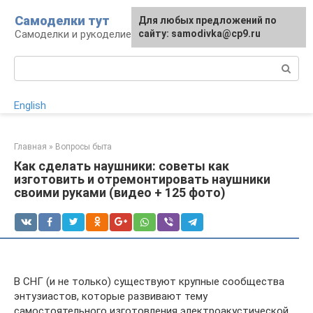
Перейти
Самоделки тут
Для любых предложений по
к
Самоделки и рукоделие для дома и участка
сайту: samodivka@cp9.ru
контенту
Поиск:
English
Главная
»
Вопросы быта
Как сделать наушники: советы как
изготовить и отремонтировать наушники
своими руками (видео + 125 фото)
В СНГ (и не только) существуют крупные сообщества
энтузиастов, которые развивают тему
самостоятельного изготовления электроакустической