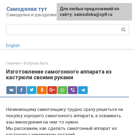
Перейти
Самоделки тут
Для любых предложений по
к
Самоделки и рукоделие для дома и участка
сайту: samodivka@cp9.ru
контенту
Поиск:
English
Главная
»
Вопросы быта
Изготовление самогонного аппарата из
кастрюли своими руками
Начинающему самогонщику трудно сразу решиться на
покупку хорошего самогонного аппарата, а осваивать
азы винокурения на чем-то нужно.
Мы расскажем, как сделать самогонный аппарат из
кастрюли с минимумом деталей.