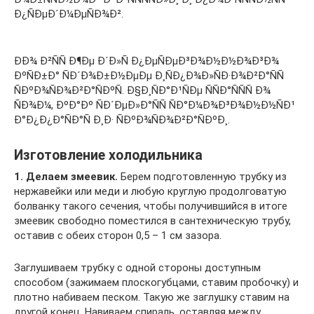
Ð¿ÑÐµÐ´Ð¼ÐµÑÐ¾Ð².
ÐÐ¾ Ð²ÑÑ Ð¶Ðµ Ð´Ð»Ñ Ð¿ÐµÑÐµÐ³Ð¾Ð½Ð½Ð¾Ð³Ð¾
ÐºÑÐ±Ð° ÑÐ´Ð¾Ð±Ð½ÐµÐµ Ð¸ÑÐ¿Ð¾Ð»ÑÐ·Ð¾Ð²Ð°ÑÑ
ÑÐºÐ¾ÑÐ¾Ð²Ð°ÑÐºÑ. Ð§Ð¸ÑÐ°Ð¹ÑÐµ ÑÑÐ°ÑÑÑ Ð¾
ÑÐ¾Ð¼, ÐºÐ°Ðº ÑÐ´ÐµÐ»Ð°ÑÑ ÑÐ°Ð¼Ð¾Ð³Ð¾Ð½Ð½ÑÐ¹
Ð°Ð¿Ð¿Ð°ÑÐ°Ñ Ð¸Ð· ÑÐºÐ¾ÑÐ¾Ð²Ð°ÑÐºÐ¸.
Изготовление холодильника
1. Делаем змеевик.
Берем подготовленную трубку из
нержавейки или меди и любую круглую продолговатую
болванку такого сечения, чтобы получившийся в итоге
змеевик свободно поместился в сантехническую трубу,
оставив с обеих сторон 0,5 – 1 см зазора.
Заглушиваем трубку с одной стороны доступным
способом (зажимаем плоскогубцами, ставим пробочку) и
плотно набиваем песком. Такую же заглушку ставим на
другой конец. Навиваем спираль, оставляя между