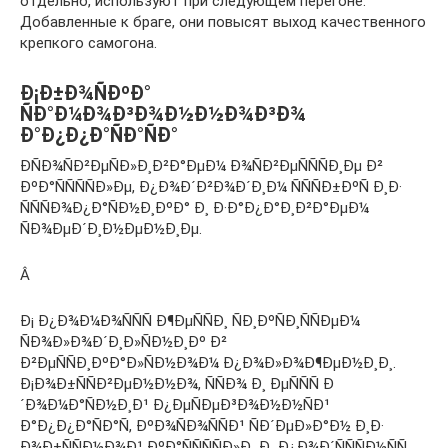
отдельно, используют при следующем перегоне.
Добавленные к браге, они повысят выход качественного
крепкого самогона.
Ð¡Ð±Ð¾ÑÐºÐ°
ÑÐ°Ð¼Ð¾Ð³Ð¾Ð½Ð½Ð¾Ð³Ð¾
Ð°Ð¿Ð¿Ð°ÑÐ°ÑÐ°
ÐÑÐ¾ÑÐ²ÐµÑÐ»Ð¸Ð²Ð°ÐµÐ¼ Ð¾ÑÐ²ÐµÑÑÑÐ¸Ðµ Ð²
ÐºÐ°ÑÑÑÑÐ»Ðµ, Ð¿Ð¾Ð´Ð²Ð¾Ð´Ð¸Ð¼ ÑÑÑÐ±ÐºÑ Ð¸Ð·
ÑÑÑÐ¾Ð¿Ð°ÑÐ½Ð¸ÐºÐ° Ð¸ Ð·Ð°Ð¿Ð°Ð¸Ð²Ð°ÐµÐ¼
ÑÐ¾ÐµÐ´Ð¸Ð½ÐµÐ½Ð¸Ðµ.
Â
Ð¡ Ð¿Ð¾Ð¼Ð¾ÑÑÑ Ð¶ÐµÑÑÐ¸ ÑÐ¸ÐºÑÐ¸ÑÑÐµÐ¼
ÑÐ¾Ð»Ð¾Ð´Ð¸Ð»ÑÐ½Ð¸Ðº Ð²
Ð²ÐµÑÑÐ¸ÐºÐ°Ð»ÑÐ½Ð¾Ð¼ Ð¿Ð¾Ð»Ð¾Ð¶ÐµÐ½Ð¸Ð¸.
Ð¡Ð¾Ð±ÑÑÐ²ÐµÐ½Ð½Ð¾, ÑÑÐ¾ Ð¸ ÐµÑÑÑ Ð
´Ð¾Ð¼Ð°ÑÐ½Ð¸Ð¹ Ð¿ÐµÑÐµÐ³Ð¾Ð½Ð½ÑÐ¹
Ð°Ð¿Ð¿Ð°ÑÐ°Ñ, ÐºÐ¾ÑÐ¾ÑÑÐ¹ ÑÐ´ÐµÐ»Ð°Ð½ Ð¸Ð·
Ð¾Ð±ÑÑÐ½Ð¾Ð¹ ÐºÐ°ÑÑÑÑÐ»Ð¸ Ð¸ Ð¿Ð¾Ð´ÑÑÑÐ½ÑÑ