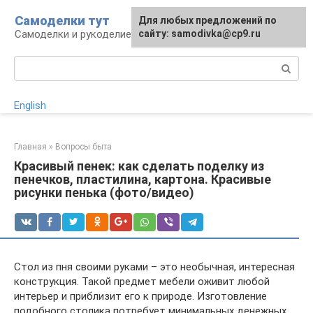
Перейти
Самоделки тут
Для любых предложений по
к
Самоделки и рукоделие для дома и участка
сайту: samodivka@cp9.ru
контенту
Поиск:
English
Главная
»
Вопросы быта
Красивый пенек: как сделать поделку из
пенечков, пластилина, картона. Красивые
рисунки пенька (фото/видео)
Стол из пня своими руками – это необычная, интересная
конструкция. Такой предмет мебели оживит любой
интерьер и приблизит его к природе. Изготовление
подобного столика потребует минимальных денежных