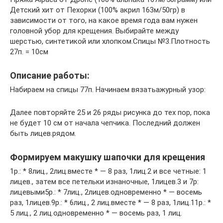
Детский хит от Пехорки (100% акрил 163м/50гр) в
зависимости от того, на какое время года вам нужен
головной убор для крещения. Выбирайте между
шерстью, синтетикой или хлопком.Спицы №3.Плотность
27п. = 10см
Описание работы:
Набираем на спицы 77п. Начинаем вязатьажурный узор:
Далее повторяйте 25 и 26 ряды рисунка до тех пор, пока
не будет 10 см от начала чепчика. Последний должен
быть лицев.рядом.
Формируем макушку шапочки для крещения
1р.: * 8лиц., 2лиц.вместе * — 8 раз, 1лиц.2 и все четные: 1
лицев., затем все петельки изнаночные, 1лицев.3 и 7р:
лицевыми5р.: * 7лиц., 2лицев.одновременно * — восемь
раз, 1лицев.9р.: * 6лиц., 2 лиц.вместе * — 8 раз, 1лиц.11р.: *
5 лиц., 2 лиц.одновременно * — восемь раз, 1 лиц.