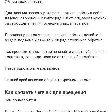
(16) см задняя часть.
Для вязания правого ушка расположите работу к себе
лицевой стороной и вяжите ряд 1-й ст б/н, вводя крючок
за свободные петли последнего ряда перегиба.
Провязав участок ушка, поверните работу, сделайте 1
возд.п. подъема и вяжите 2-ой ряд столбиков обратно.
Так провяжите 5 см, затем начинайте делать убавления в
конце каждого ряда ,пока не останется 8 столбиков.
Левое ушко вяжите как правое.
Нижний край шапочки обвяжите «рачьим шагом».
Как связать чепчик для крещения
Вам понадобится:
Пряжа Alpaca от Дропс (100% альпака 167м/50грамм) или