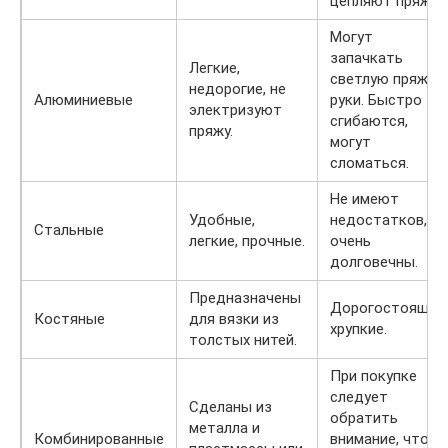
цепляют пряжу.
Могут
запачкать
Легкие,
светлую пряжу и
недорогие, не
Алюминиевые
руки. Быстро
электризуют
сгибаются,
пряжу.
могут
сломаться.
Не имеют
Удобные,
недостатков,
Стальные
легкие, прочные.
очень
долговечны.
Предназначены
Дорогостоящие
Костяные
для вязки из
хрупкие.
толстых нитей.
При покупке
следует
Сделаны из
обратить
металла и
Комбинированные
внимание, чтоб