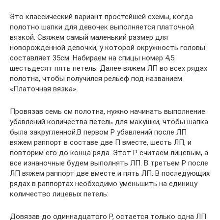
Это классический вариант простейшей схемы, когда
полотно шапки для девочек выполняется платочной
вязкой. Свяжем самый маленький размер для
новорожденной девочки, у которой окружность головы
составляет 35см. Набираем на спицы номер 4,5
шестьдесят пять петель. Далее вяжем ЛП во всех рядах
полотна, чтобы получился рельеф под названием
«Платочная вязка».
Провязав семь см полотна, нужно начинать выполнение
убавлений количества петель для макушки, чтобы шапка
была закругленной.В первом Р убавлений после ЛП
вяжем раппорт в составе две П вместе, шесть ЛП, и
повторим его до конца ряда. Этот Р считаем лицевым, а
все изнаночные будем выполнять ЛП. В третьем Р после
ЛП вяжем раппорт две вместе и пять ЛП. В последующих
рядах в раппортах необходимо уменьшить на единицу
количество лицевых петель:
Довязав до одиннадцатого Р, остается только одна ЛП