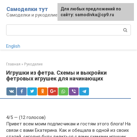
Перейти
Самоделки тут
Для любых предложений по
к
Самоделки и рукоделие для дома и участка
сайту: samodivka@cp9.ru
контенту
Поиск:
English
Главная
»
Рукоделие
Игрушки из фетра. Схемы и выкройки
фетровых игрушек для начинающих
4/5 — (12 голосов)
Привет всем моим подписчикам и гостям этого блога! На
связи с вами Екатерина. Как и обещала в одной из своих
статей, сегодня буду делиться с вами схемами игрушек