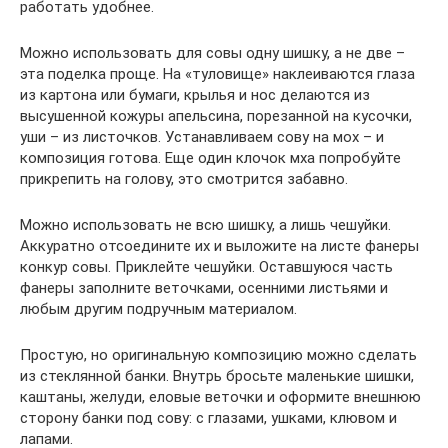
работать удобнее.
Можно использовать для совы одну шишку, а не две –
эта поделка проще. На «туловище» наклеиваются глаза
из картона или бумаги, крылья и нос делаются из
высушенной кожуры апельсина, порезанной на кусочки,
уши – из листочков. Устанавливаем сову на мох – и
композиция готова. Еще один клочок мха попробуйте
прикрепить на голову, это смотрится забавно.
Можно использовать не всю шишку, а лишь чешуйки.
Аккуратно отсоедините их и выложите на листе фанеры
конкур совы. Приклейте чешуйки. Оставшуюся часть
фанеры заполните веточками, осенними листьями и
любым другим подручным материалом.
Простую, но оригинальную композицию можно сделать
из стеклянной банки. Внутрь бросьте маленькие шишки,
каштаны, желуди, еловые веточки и оформите внешнюю
сторону банки под сову: с глазами, ушками, клювом и
лапами.