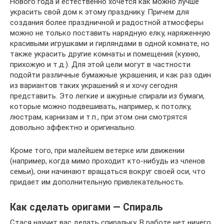
Нового года и естественно хочется как можно лучше
украсить свой дом к этому празднику. Причем для
создания более праздничной и радостной атмосферы
можно не только поставить нарядную елку, наряженную
красивыми игрушками и гирляндами в одной комнате, но
также украсить другие комнаты и помещения (кухню,
прихожую и т.д.). Для этой цели могут в частности
подойти различные бумажные украшения, и как раз один
из вариантов таких украшений я и хочу сегодня
представить. Это легкие и ажурные спирали из бумаги,
которые можно подвешивать, например, к потолку,
люстрам, карнизам и т.п., при этом они смотрятся
довольно эффектно и оригинально.
Кроме того, при малейшем ветерке или движении
(например, когда мимо проходит кто-нибудь из членов
семьи), они начинают вращаться вокруг своей оси, что
придает им дополнительную привлекательность.
Как сделать оригами — Cпираль
Стася научит вас делать спиральку. В работе нет ничего