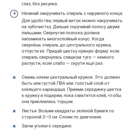
глаз, без рисунка.
Начинай закручивать спираль с наружного конца.
Для удобства, первый виток можно накручивать
на зубочистку. Дальше скручивай полосу двумя
пальцами. Свёрнутая полоска должна
напоминать многослойный конус. Когда
свернёшь спираль до центрального кружка,
отпусти её. Придай цветку нужную форму: если
спираль свернулась слишком туго — немного
распусти, если слабо — скрути ещё раз.
Смажь клеем центральный кружок. Это должен
быть или густой ПВА или толстый слой от
клеящего карандаша. Прижми серединку цветка
к кружку и подержи, пока схватится клей, чтобы
она приклеилась торцом.
Листья. Возьми квадраты зелёной бумаги со
стороной 2—3 см. Сложи по диагонали.
Загни уголки к середине.