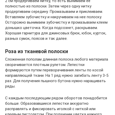
2 см продергиваем нитку, то есть вынимаем ее
полностью из полоски. Затем через одну нитку
продергиваем середину. Промазываем и приклеиваем.
Вставляем зубочистку и накручиваем на нее полоску.
Осторожно вынимаем зубочистку и промазываем клеем
донышко цветочка. Когда подсохнет, раскрываем.
Хорошая гарнитура для джинсовых брюк, юбок, курток,
разных сумок, поясов и так далее.
Роза из тканевой полоски
Сложенная пополам длинная полоска любого материала
сворачивается плотным рулетом. Лепестки
формируются путем переворачивания ленты по косой
направляющей ткани. На 1 ряд нужно загибать ленту 3-5
раз. Для получения пышного бутона нужно наращивать
ряды.
С каждым последующим рядом оборотов понадобится
больше. Образовавшиеся лепестки аккуратно
расправлять и фиксировать иголкой с ниткой или
клеевым пистолетом. При получении цветка нужного