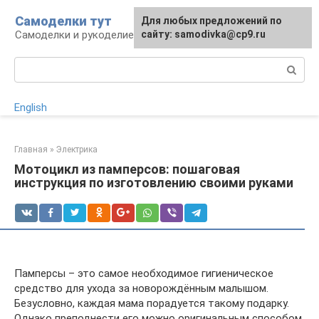
Перейти
Самоделки тут
Для любых предложений по
к
Самоделки и рукоделие для дома и участка
сайту: samodivka@cp9.ru
контенту
Поиск:
English
Главная
»
Электрика
Мотоцикл из памперсов: пошаговая
инструкция по изготовлению своими руками
Памперсы – это самое необходимое гигиеническое
средство для ухода за новорождённым малышом.
Безусловно, каждая мама порадуется такому подарку.
Однако преподнести его можно оригинальным способом.