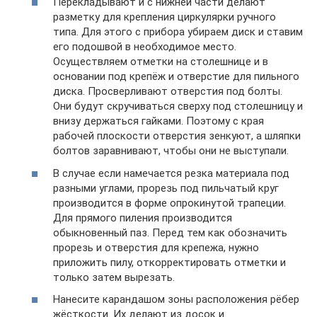
Перекладывают и с нижней части делают
разметку для крепления циркулярки ручного
типа. Для этого с прибора убираем диск и ставим
его подошвой в необходимое место.
Осуществляем отметки на столешнице и в
основании под крепёж и отверстие для пильного
диска. Просверливают отверстия под болты.
Они будут скручиваться сверху под столешницу и
внизу держаться гайками. Поэтому с края
рабочей плоскости отверстия зенкуют, а шляпки
болтов заравнивают, чтобы они не выступали.
В случае если намечается резка материала под
разными углами, прорезь под пильчатый круг
производится в форме опрокинутой трапеции.
Для прямого пиления производится
обыкновенный паз. Перед тем как обозначить
прорезь и отверстия для крепежа, нужно
приложить пилу, откорректировать отметки и
только затем вырезать.
Нанесите карандашом зоны расположения рёбер
жёсткости. Их делают из досок и