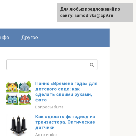
Для любых предложений по
English
сайту: samodivka@cp9.ru
инфо
Другое
Поиск:
Панно «Времена года» для
детского сада: как
сделать своими руками,
фото
Вопросы быта
Как сделать фотодиод из
транзистора. Оптические
датчики
Авто-инфо