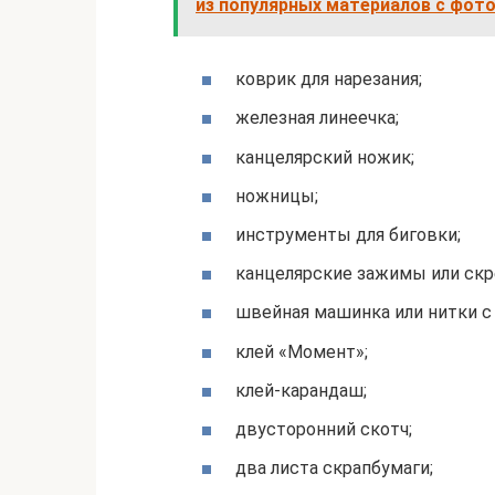
из популярных материалов с фот
коврик для нарезания;
железная линеечка;
канцелярский ножик;
ножницы;
инструменты для биговки;
канцелярские зажимы или скр
швейная машинка или нитки с 
клей «Момент»;
клей-карандаш;
двусторонний скотч;
два листа скрапбумаги;