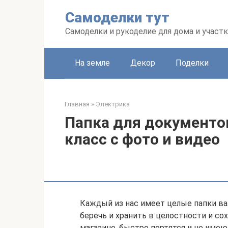
Перейти
Самоделки тут
к
контенту
Самоделки и рукоделие для дома и участк
На земле
Декор
Поделки
Главная
»
Электрика
Папка для документо
класс с фото и видео
Каждый из нас имеет целые папки в
беречь и хранить в целостности и со
магазине, быстро портятся и не име