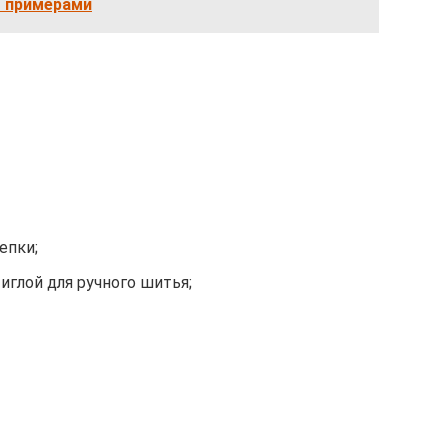
о примерами
епки;
иглой для ручного шитья;