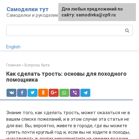
Перейти
Самоделки тут
Для любых предложений по
к
Самоделки и рукоделие для дома и участка
сайту: samodivka@cp9.ru
контенту
Поиск:
English
Главная
»
Вопросы быта
Как сделать трость: основы для походного
помощника
Знание того, как сделать трость, может оказаться не в
вашем списке пожеланий, и в этом случае эта статья не
для вас. Вы, вероятно, живете в городе, где вы можете
гулять почти круглый год и, если вы не ходите в походы,
участвовать в других мероприятиях на свежем воздухе..