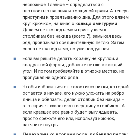
несложное. Главное – определиться с
плотностью вязания и толщиной пряжи. А теперь
приступим к провязыванию дна. Для этого вяжем
круг крючком, начиная с
кольца амигуруми
.
Делаем петлю подъема и приступаем к
столбикам без накида (всего 7), замыкая весь
ряд, провязывая соединительную петлю. Затем
снова петля подъема, но уже воздушная.
Если вы решите делать корзину не круглой, а
квадратной формы, добавьте петлю в каждый
угол. И потом прибавляйте в этих же местах, не
пропуская ни одного ряда.
Чтобы избавиться от «хвостика» нитки, который
остается в начале, его нужно уложить на ребро
днища и обвязать, делая столбик без накида –
это спрячет «хвостик» в середину столбиков. А
если краешек все равно будет выглядывать,
просто срежьте его или, используя крючок,
затяните внутрь.
Переходим ко второму ряду, добавляя петли: