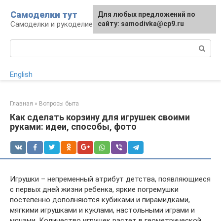
Перейти
Самоделки тут
Для любых предложений по
к
Самоделки и рукоделие для дома и участка
сайту: samodivka@cp9.ru
контенту
Поиск:
English
Главная
»
Вопросы быта
Как сделать корзину для игрушек своими
руками: идеи, способы, фото
Игрушки – непременный атрибут детства, появляющиеся
с первых дней жизни ребенка, яркие погремушки
постепенно дополняются кубиками и пирамидками,
мягкими игрушками и куклами, настольными играми и
мячами. Количество игрушек растет в геометрической