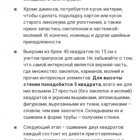
Кроме джинсов, потребуется кусок материи,
чтобы сделать подкладку, картон или кусок
старого линолеума для уплотнения, а также
нужно запастись синтепоном и застежкой-
молнией. И, конечно, ножницы и другие швейные
принадлежности.
Выкроим из брюк 45 квадратов по 15 см с
учетом припусков для швов. Не забывайте о том,
что самой интересной является верхняя часть,
где множество заклепок, карманов, молний и
прочих интересных элементов.
Для высоты
стенки понадобится 3 квадрата
, всего же для
них возьмем 27 простых (без заклепок и молний)
квадратов и украсим вышивками, аппликациями,
фигурками, вырезанными из ткани, картинками –
словом, чем вам захочется. Складываем их и
сшиваем в форме трубы – получаем стенки.
Следующий этап – сшивание двух квадратов:
каждый состоит из девяти приготовленных.