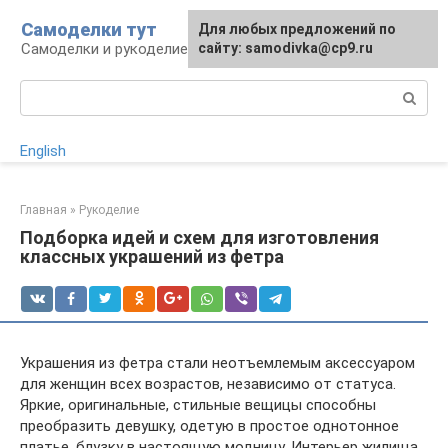
Перейти
Самоделки тут
Для любых предложений по
к
Самоделки и рукоделие для дома и участка
сайту: samodivka@cp9.ru
контенту
Поиск:
English
Главная
»
Рукоделие
Подборка идей и схем для изготовления
классных украшений из фетра
Украшения из фетра стали неотъемлемым аксессуаром
для женщин всех возрастов, независимо от статуса.
Яркие, оригинальные, стильные вещицы способны
преобразить девушку, одетую в простое однотонное
платье, блузку в настоящую модницу. Интерьер жилища