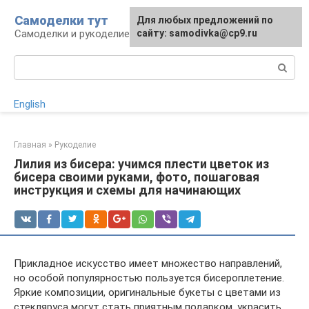
Перейти
Самоделки тут
Для любых предложений по
к
Самоделки и рукоделие для дома и участка
сайту: samodivka@cp9.ru
контенту
Поиск:
English
Главная
»
Рукоделие
Лилия из бисера: учимся плести цветок из
бисера своими руками, фото, пошаговая
инструкция и схемы для начинающих
Прикладное искусство имеет множество направлений,
но особой популярностью пользуется бисероплетение.
Яркие композиции, оригинальные букеты с цветами из
стекляруса могут стать приятным подарком, украсить