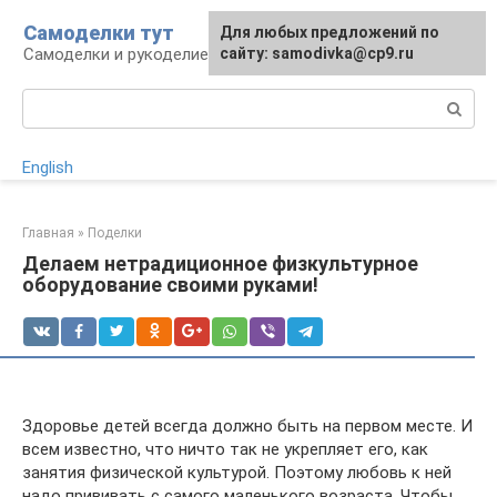
Перейти
Самоделки тут
Для любых предложений по
к
Самоделки и рукоделие для дома и участка
сайту: samodivka@cp9.ru
контенту
Поиск:
English
Главная
»
Поделки
Делаем нетрадиционное физкультурное
оборудование своими руками!
Здоровье детей всегда должно быть на первом месте. И
всем известно, что ничто так не укрепляет его, как
занятия физической культурой. Поэтому любовь к ней
надо прививать с самого маленького возраста. Чтобы