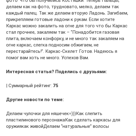
фото” что бы получились Костяшки. Теперь Пальцы,
делаем как на фото, трудновато, мелко, делаем так
каждый палец. Так же делаем вторую Ладонь. Загибаем,
прикрепляем готовые ладони к рукам. Если хотите
Каркас можно закалить на огне для того что бы Каркас
стал прочнее, закаляем так – “Понадобится газовая
плита, включаем конфорку, и не много так закаляем на
огне каркас, слегка подносим обжигаем, не
перестарайтесь!”. Каркас-Скелет Готов. Надеюсь я
помог вам хоть не много. Успехов Вам.
Интересная статья? Поделись с друзьями:
| Суммарный рейтинг:
75
Другие новости по теме:
Делаем чулочки для няшечек=)))Как слепить
пластилинового персонажаКак сделать каркасы для
оружиякак живойДелаем “натуральные” волосы