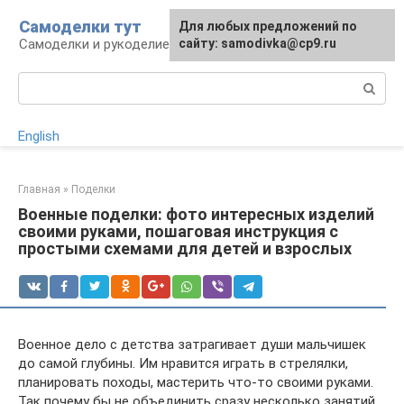
Перейти
Самоделки тут
Для любых предложений по
к
Самоделки и рукоделие для дома и участка
сайту: samodivka@cp9.ru
контенту
Поиск:
English
Главная
»
Поделки
Военные поделки: фото интересных изделий
своими руками, пошаговая инструкция с
простыми схемами для детей и взрослых
Военное дело с детства затрагивает души мальчишек
до самой глубины. Им нравится играть в стрелялки,
планировать походы, мастерить что-то своими руками.
Так почему бы не объединить сразу несколько занятий,