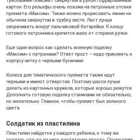
требование поможет свернутый в рулон гофрированный
картон. Его рельефы очень похожи на патронные отсеки
пулемета «Максим». Также можно прорисовать линии на
обычном свернутом в трубку листе. Лист лучше
сворачивать вокруг пальчиковой батарейки. К концу
готового патронника крепится жало от стержня ручки.
Еще один вопрос как сделать военную поделку
«Максим» с патронами? Ответ прост – надо приклеить к
корпусу нитку с черными бусинами.
Колеса для тематического пулемета также идут
черными и имеют отверстия. Поэтому шасси лучше
делать из картонных кружков, которые хорошо режутся.
Дополнять готовую поделку станинами не обязательно,
но желательно. Главное, чтобы пулемет был зеленого
цвета.
Солдатик из пластилина
Пластилин найдется у каждого ребенка, к тому же
создать что-то из него достаточно просто. Посмотрим,