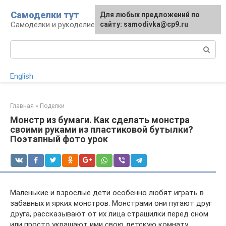
Перейти
Самоделки тут
Для любых предложений по
к
Самоделки и рукоделие для дома и участка
сайту: samodivka@cp9.ru
контенту
Поиск:
English
Главная
»
Поделки
Монстр из бумаги. Как сделать монстра
своими руками из пластиковой бутылки?
Поэтапный фото урок
Маленькие и взрослые дети особенно любят играть в
забавных и ярких монстров. Монстрами они пугают друг
друга, рассказывают от их лица страшилки перед сном
или просто украшают ими свою детскую комнату.