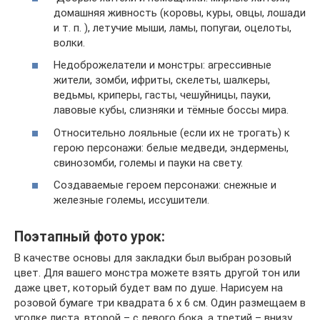
домашняя живность (коровы, куры, овцы, лошади
и т. п. ), летучие мыши, ламы, попугаи, оцелоты,
волки.
Недоброжелатели и монстры: агрессивные
жители, зомби, ифриты, скелеты, шалкеры,
ведьмы, криперы, гасты, чешуйницы, пауки,
лавовые кубы, слизняки и тёмные боссы мира.
Относительно лояльные (если их не трогать) к
герою персонажи: белые медведи, эндермены,
свинозомби, големы и пауки на свету.
Создаваемые героем персонажи: снежные и
железные големы, иссушители.
Поэтапный фото урок:
В качестве основы для закладки был выбран розовый
цвет. Для вашего монстра можете взять другой тон или
даже цвет, который будет вам по душе. Нарисуем на
розовой бумаге три квадрата 6 х 6 см. Один размещаем в
уголке листа, второй – с левого бока, а третий – внизу