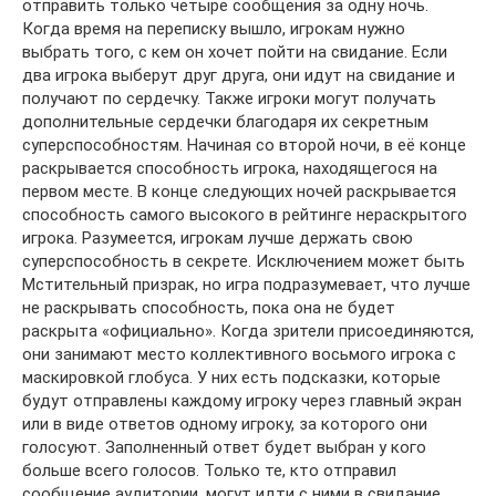
отправить только четыре сообщения за одну ночь.
Когда время на переписку вышло, игрокам нужно
выбрать того, с кем он хочет пойти на свидание. Если
два игрока выберут друг друга, они идут на свидание и
получают по сердечку. Также игроки могут получать
дополнительные сердечки благодаря их секретным
суперспособностям. Начиная со второй ночи, в её конце
раскрывается способность игрока, находящегося на
первом месте. В конце следующих ночей раскрывается
способность самого высокого в рейтинге нераскрытого
игрока. Разумеется, игрокам лучше держать свою
суперспособность в секрете. Исключением может быть
Мстительный призрак, но игра подразумевает, что лучше
не раскрывать способность, пока она не будет
раскрыта «официально». Когда зрители присоединяются,
они занимают место коллективного восьмого игрока с
маскировкой глобуса. У них есть подсказки, которые
будут отправлены каждому игроку через главный экран
или в виде ответов одному игроку, за которого они
голосуют. Заполненный ответ будет выбран у кого
больше всего голосов. Только те, кто отправил
сообщение аудитории, могут идти с ними в свидание.