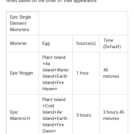
times based on the order of their appearance.
Epic Single
Element
Monsters
Time
Monster
Egg
Source(s)
(Default)
Plant Island
+Air
Island+Water
45
Epic Noggin
1 hour
Island+Earth
minutes
Island+Fire
Haven+
Plant Island
+Cold
Epic
Island+Air
3 hours,45
5 hours
Mammott
Island+Earth
minutes
Island+Fire
Oasis+