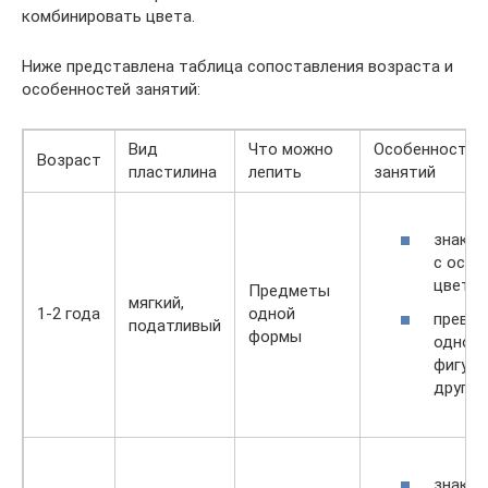
комбинировать цвета.
Ниже представлена таблица сопоставления возраста и
особенностей занятий:
Вид
Что можно
Особенности
Возраст
пластилина
лепить
занятий
знако
с осно
цветам
Предметы
мягкий,
1-2 года
одной
превр
податливый
формы
одной
фигуры
другую
знако