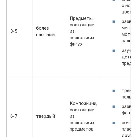
с новы
цветам
Предметы,
развит
состоящие
мелко
более
3-5
из
мотор
плотный
нескольких
пальце
фигур
изучен
детал
предм
тренир
пальце
Композиции,
развит
состоящие
фантаз
6-7
твердый
из
сочета
нескольких
пласти
предметов
другим