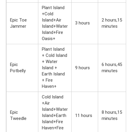
Plant Island
+Cold
Epic Toe
Island+Air
2 hours,15
3 hours
Jammer
Island+Water
minutes
Island+Fire
Oasis+
Plant Island
+ Cold Island
+ Water
Epic
6 hours,45
Island +
9 hours
Potbelly
minutes
Earth Island
+ Fire
Haven+
Cold Island
+Air
Island+Water
Epic
8 hours,15
Island+Earth
11 hours
Tweedle
minutes
Island+Fire
Haven+Fire