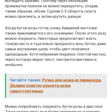
выглядеть красиво. Поэтому через небольшие
промежутки полоски ее можно перекрутить, создав,
таким образом, объем. Сделав 2-3 оборота, газету
можно проклеить, а затем крутить дальше.
Когда бутон розы готов, конец бумажной ленточки
также приклеивается к его основанию. После этого розу
можно покрасить. Некоторые предпочитают взять
тонкую кисть и тщательно прокрасить весь бутон, даже
самые внутренние щели, чтобы цвет получился
однородным. Хотя небрежная покраска толстой кистью,
через которую видно текст, смотрится винтажно и
необычно.
Читайте также:
Ручка для ножа из паракорда.
Делаем оплетку рукояти ножа
самостоятельно
Можно попробовать покрасить бутон розы в два слоя.
Тогда краски лягут еще более оригинально и красиво.