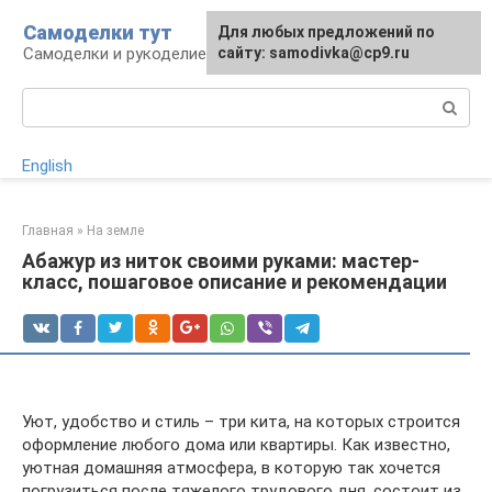
Перейти
Самоделки тут
Для любых предложений по
к
Самоделки и рукоделие для дома и участка
сайту: samodivka@cp9.ru
контенту
Поиск:
English
Главная
»
На земле
Абажур из ниток своими руками: мастер-
класс, пошаговое описание и рекомендации
Уют, удобство и стиль – три кита, на которых строится
оформление любого дома или квартиры. Как известно,
уютная домашняя атмосфера, в которую так хочется
погрузиться после тяжелого трудового дня, состоит из