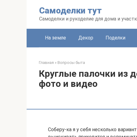
Перейти
Самоделки тут
к
контенту
Самоделки и рукоделие для дома и участк
На земле
Декор
Поделки
Главная
»
Вопросы быта
Круглые палочки из д
фото и видео
Соберу-ка я у себя несколько вариант
выискивать приходится и вспоминать,