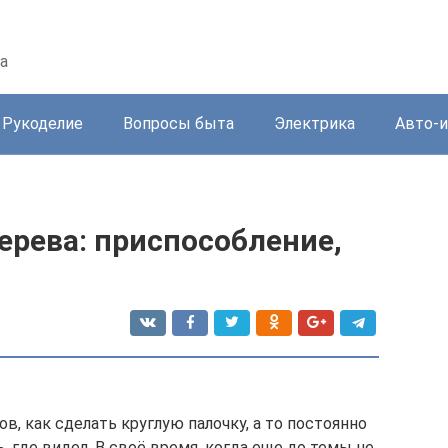
а
Рукоделие
Вопросы быта
Электрика
Авто-
ерева: приспособление,
ов, как сделать круглую палочку, а то постоянно
 где видел. В своё время, когда еще до темы не