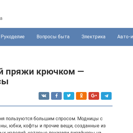
а
Рукоделие
Вопросы быта
Электрика
Авто-
й пряжи крючком —
сы
дня пользуются большим спросом. Модницы с
ы, юбки, кофты и прочие вещи, созданные из
ых изделий, которые показали дизайнеры на