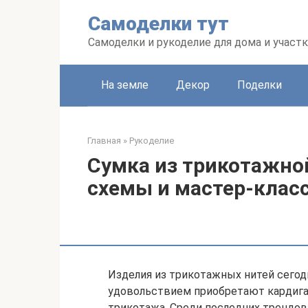
Перейти
Самоделки тут
к
контенту
Самоделки и рукоделие для дома и участк
На земле
Декор
Поделки
Главная
»
Рукоделие
Сумка из трикотажно
схемы и мастер-клас
Изделия из трикотажных нитей сего
удовольствием приобретают кардиган
трикотажа. Среди последних трендов