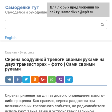
Перейти
Самоделки тут
Для любых предложений по
к
Самоделки и рукоделие для дома и участка
сайту: samodivka@cp9.ru
контенту
Поиск:
English
Главная
»
Электрика
Сирена воздушной тревоги своими руками на
двух транзисторах – фото | Сами своими
руками
Сирена применяется для звукового оповещения какого-
либо процесса. Как правило, сирена раздается при
возникновении тревожного события, но радиолюбители
используют такие звуки в устройствах различной