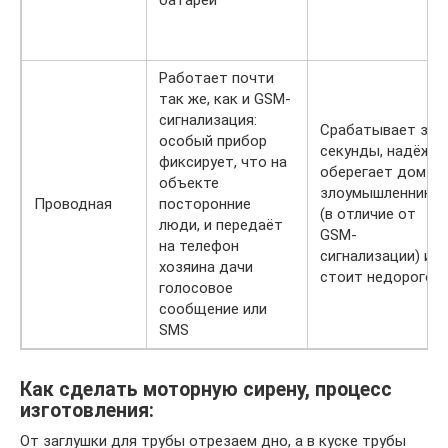
батарей
Работает почти
так же, как и GSM-
сигнализация:
Срабатывает за
особый прибор
секунды, надёжн
фиксирует, что на
оберегает дом от
объекте
злоумышленнико
Проводная
посторонние
(в отличие от
люди, и передаёт
GSM-
на телефон
сигнализации) и
хозяина дачи
стоит недорого
голосовое
сообщение или
SMS
Как сделать моторную сирену, процесс
изготовления:
От заглушки для трубы отрезаем дно, а в куске трубы