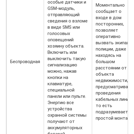
особые датчики и
Моментально
GSM-модуль,
сообщает о
отправляющий
входе в дом
сведения о взломе
посторонних,
в виде SMS или
позволяет
голосовых
оперативно
оповещений
вызвать экипаж
хозяину объекта.
полиции, даже
Включить или
находясь на
выключить такую
Беспроводная
большом
сигнализацию
расстоянии от
можно, нажав
объекта
кнопки на
недвижимости, не
клавиатуре,
предусматривает
специальной
проведения
панели или пульте.
кабельных линий,
Энергию все
то есть
устройства
подразумевает
охранной системы
простой монтаж
получают от
аккумуляторных