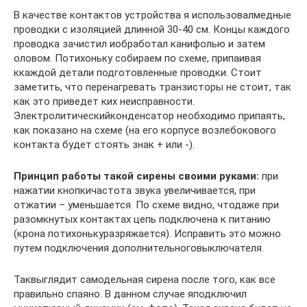
В качестве контактов устройства я использовалмедные
проводки с изоляцией длинной 30-40 см. Концы каждого
проводка зачистил иобработал канифолью и затем
оловом. Потихоньку собираем по схеме, припаивая
ккаждой детали подготовленные проводки. Стоит
заметить, что перенагревать транзисторы не стоит, так
как это приведет ких неисправности.
Электролитическийконденсатор необходимо припаять,
как показано на схеме (на его корпусе возлебокового
контакта будет стоять знак + или -).
Принцип работы такой сирены своими руками:
при
нажатии кнопкичастота звука увеличивается, при
отжатии – уменьшается. По схеме видно, чтодаже при
разомкнутых контактах цепь подключена к питанию
(крона потихонькуразряжается). Исправить это можно
путем подключения дополнительноговыключателя.
Таквыглядит самодельная сирена после того, как все
правильно спаяно. В данном случае яподключил