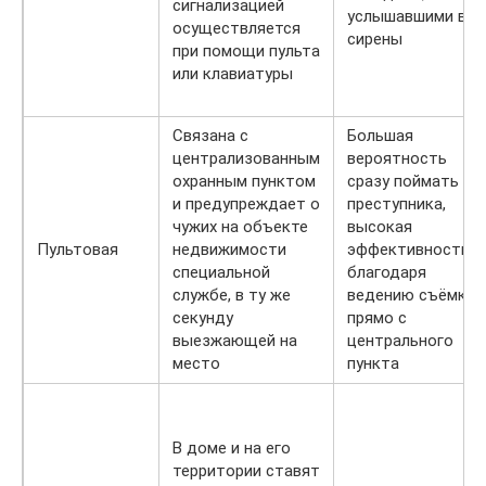
сигнализацией
услышавшими вой
осуществляется
сирены
при помощи пульта
или клавиатуры
Связана с
Большая
централизованным
вероятность
охранным пунктом
сразу поймать
и предупреждает о
преступника,
чужих на объекте
высокая
Пультовая
недвижимости
эффективность
специальной
благодаря
службе, в ту же
ведению съёмки
секунду
прямо с
выезжающей на
центрального
место
пункта
В доме и на его
территории ставят